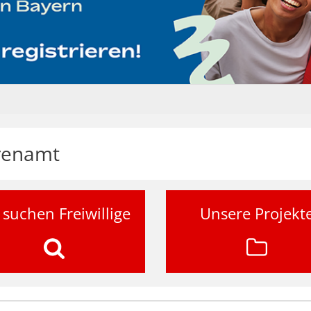
hrenamt
 suchen Freiwillige
Unsere Projekt