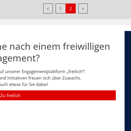
Vorherige Seite
Nächste Seite
1
2
he nach einem freiwilligen
agement?
f unserer Engagementplattform „freilich“!
und Initiativen freuen sich über Zuwachs.
auch etwas für Sie dabei!
Zu freilich