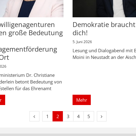
willigenagenturen
Demokratie braucht
en große Bedeutung
dich!
5. Juni 2026
agementförderung
Lesung und Dialogabend mit B
Ort
Moini in Neustadt an der Aisc
2026
ministerium Dr. Christiane
derlein betont Bedeutung von
stellen für das Ehrenamt
r
Mehr
Vorherige Seite
Nächste Seite
1
2
3
4
5