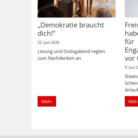
„Demokratie braucht
Frei
dich!“
hab
für
25. Juni 2026
Eng
Lesung und Dialogabend regten
vor 
zum Nachdenken an
9. Juni 
Staats
Schen
Anlauf
Mehr
Meh