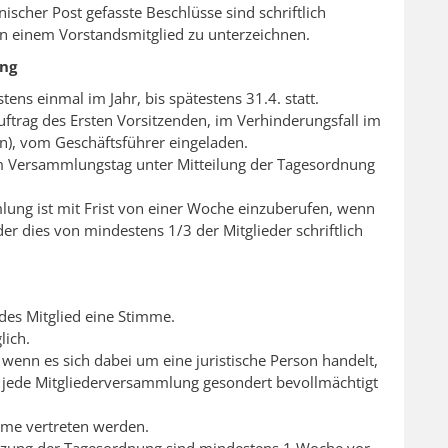
nischer Post gefasste Beschlüsse sind schriftlich
n einem Vorstandsmitglied zu unterzeichnen.
ung
ns einmal im Jahr, bis spätestens 31.4. statt.
ftrag des Ersten Vorsitzenden, im Verhinderungsfall im
(in), vom Geschäftsführer eingeladen.
m Versammlungstag unter Mitteilung der Tagesordnung
lung ist mit Frist von einer Woche einzuberufen, wenn
der dies von mindestens 1/3 der Mitglieder schriftlich
des Mitglied eine Stimme.
lich.
 wenn es sich dabei um eine juristische Person handelt,
für jede Mitgliederversammlung gesondert bevollmächtigt
mme vertreten werden.
nzung der Tagesordnung sind mindestens 1 Woche vor