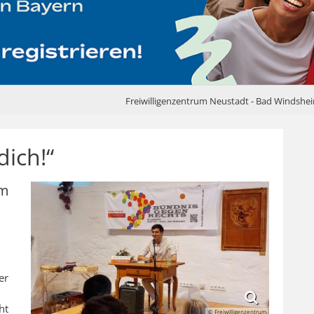
Freiwilligenzentrum Neustadt - Bad Windshe
ich!“
um
er
ht
© Freiwilligenzentrum